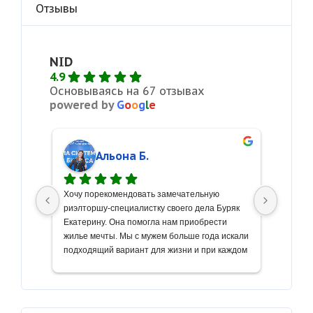
Отзывы
NID
4.9
Основываясь на 67 отзывах
powered by
G
o
o
g
l
e
Альона Б.
о 
Хочу порекомендовать замечательную 
С больш
риэлторшу-специалистку своего дела Буряк 
искренн
очу 
Екатерину. Она помогла нам приобрести 
недвижи
боту! 
жилье мечты. Мы с мужем больше года искали 
продаже
очень 
подходящий вариант для жизни и при каждом 
подгото
просмотре знакомились с новыми 
уровне,
д, 
риелторами, но Екатерина единственная из 
отдален
десятков, кто смогла помочь нам. 
жизнь. 
осы 
Качественный подход к сотрудничеству, 
подошла