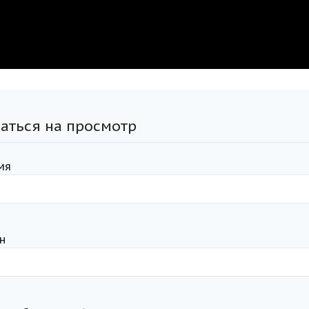
аться на просмотр
мя
н