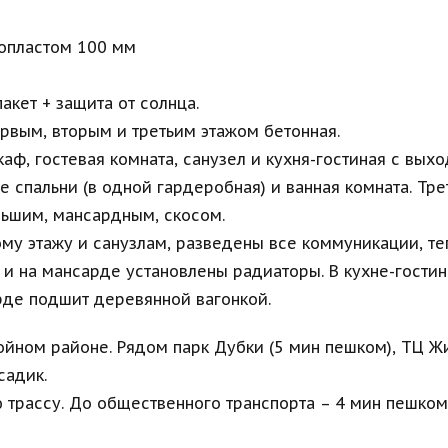
нопластом 100 мм
Татьяна Ч.
акет + защита от солнца.
рвым, вторым и третьим этажом бетонная.
Рекомендую агентство NID – 
Хочу иск
аф, гостевая комната, санузел и кухня-гостиная с вых
это команда настоящих 
поблагод
е спальни (в одной гардеробная) и ванная комната. Тре
профессионалов, которые 
недвижи
льшим, мансардным, скосом.
находят индивидуальный 
за проф
подход к каждому своему 
работу! 
му этажу и санузлам, разведены все коммуникации, т
клиенту. Перед нами стояла 
поблагод
х и на мансарде установлены радиаторы. В кухне-гости
непростая задача, но 
Герась, 
благодаря слаженной работе 
квартир
арде подшит деревянной вагонкой.
менеджера мы успешно 
продана 
осуществили продажу и 
выгодных
койном районе. Рядом парк Дубки (5 мин пешком), ТЦ Ж
одновременно покупку 
приятно 
садик.
недвижимости в довольно 
индивид
короткие сроки. Желаю 
внимател
трассу. До общественного транспорта – 4 мин пешком
вашей компании 
умение п
дальнейшего развития и 
операти