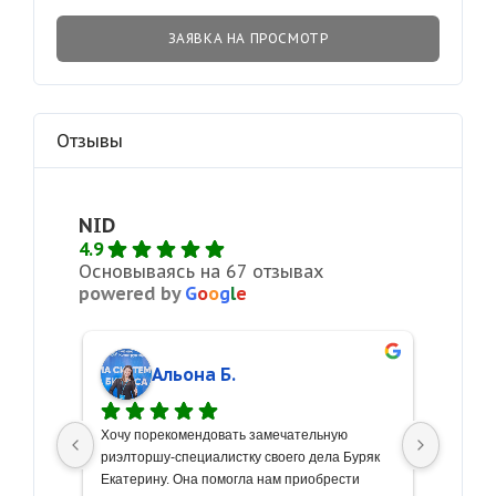
ЗАЯВКА НА ПРОСМОТР
Отзывы
NID
4.9
Основываясь на 67 отзывах
powered by
G
o
o
g
l
e
Альона Б.
о 
Хочу порекомендовать замечательную 
С больш
риэлторшу-специалистку своего дела Буряк 
искренн
очу 
Екатерину. Она помогла нам приобрести 
недвижи