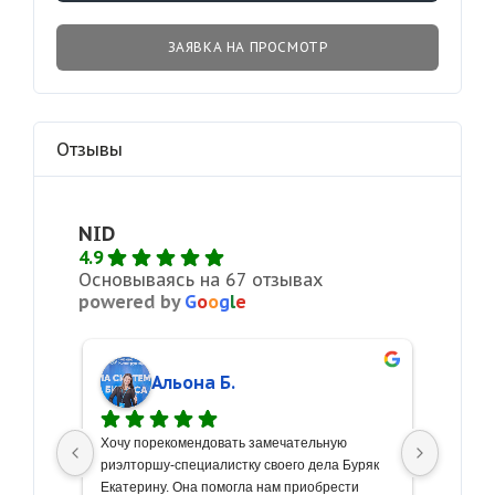
ЗАЯВКА НА ПРОСМОТР
Отзывы
NID
4.9
Основываясь на 67 отзывах
powered by
G
o
o
g
l
e
Альона Б.
о 
Хочу порекомендовать замечательную 
С больш
риэлторшу-специалистку своего дела Буряк 
искренн
очу 
Екатерину. Она помогла нам приобрести 
недвижи